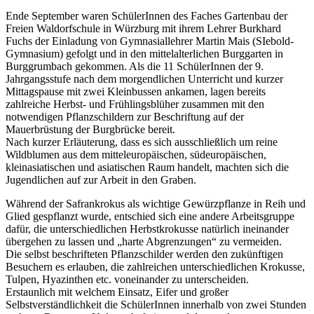
Ende September waren SchülerInnen des Faches Gartenbau der
Freien Waldorfschule in Würzburg mit ihrem Lehrer Burkhard
Fuchs der Einladung von Gymnasiallehrer Martin Mais (SIebold-
Gymnasium) gefolgt und in den mittelalterlichen Burggarten in
Burggrumbach gekommen. Als die 11 SchülerInnen der 9.
Jahrgangsstufe nach dem morgendlichen Unterricht und kurzer
Mittagspause mit zwei Kleinbussen ankamen, lagen bereits
zahlreiche Herbst- und Frühlingsblüher zusammen mit den
notwendigen Pflanzschildern zur Beschriftung auf der
Mauerbrüstung der Burgbrücke bereit.
Nach kurzer Erläuterung, dass es sich ausschließlich um reine
Wildblumen aus dem mitteleuropäischen, südeuropäischen,
kleinasiatischen und asiatischen Raum handelt, machten sich die
Jugendlichen auf zur Arbeit in den Graben.
Während der Safrankrokus als wichtige Gewürzpflanze in Reih und
Glied gespflanzt wurde, entschied sich eine andere Arbeitsgruppe
dafür, die unterschiedlichen Herbstkrokusse natürlich ineinander
übergehen zu lassen und „harte Abgrenzungen“ zu vermeiden.
Die selbst beschrifteten Pflanzschilder werden den zukünftigen
Besuchern es erlauben, die zahlreichen unterschiedlichen Krokusse,
Tulpen, Hyazinthen etc. voneinander zu unterscheiden.
Erstaunlich mit welchem Einsatz, Eifer und großer
Selbstverständlichkeit die SchülerInnen innerhalb von zwei Stunden