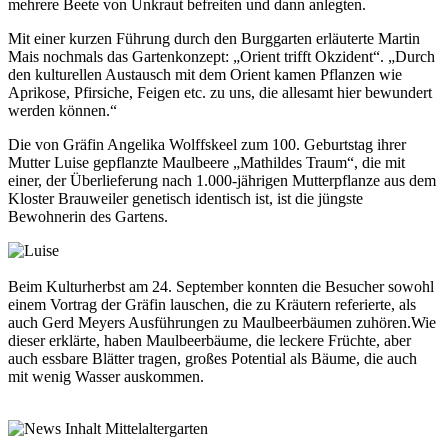
mehrere Beete von Unkraut befreiten und dann anlegten.
Mit einer kurzen Führung durch den Burggarten erläuterte Martin
Mais nochmals das Gartenkonzept: „Orient trifft Okzident“. „Durch
den kulturellen Austausch mit dem Orient kamen Pflanzen wie
Aprikose, Pfirsiche, Feigen etc. zu uns, die allesamt hier bewundert
werden können.“
Die von Gräfin Angelika Wolffskeel zum 100. Geburtstag ihrer
Mutter Luise gepflanzte Maulbeere „Mathildes Traum“, die mit
einer, der Überlieferung nach 1.000-jährigen Mutterpflanze aus dem
Kloster Brauweiler genetisch identisch ist, ist die jüngste
Bewohnerin des Gartens.
Beim Kulturherbst am 24. September konnten die Besucher sowohl
einem Vortrag der Gräfin lauschen, die zu Kräutern referierte, als
auch Gerd Meyers Ausführungen zu Maulbeerbäumen zuhören.Wie
dieser erklärte, haben Maulbeerbäume, die leckere Früchte, aber
auch essbare Blätter tragen, großes Potential als Bäume, die auch
mit wenig Wasser auskommen.