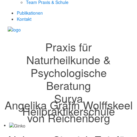
Team Praxis & Schule
Publikationen
Kontakt
Praxis für
Naturheilkunde &
Psychologische
Beratung
Surya
Angelika Gräfin Wolffskeel
Heilpraktikerschule
von Reichenberg