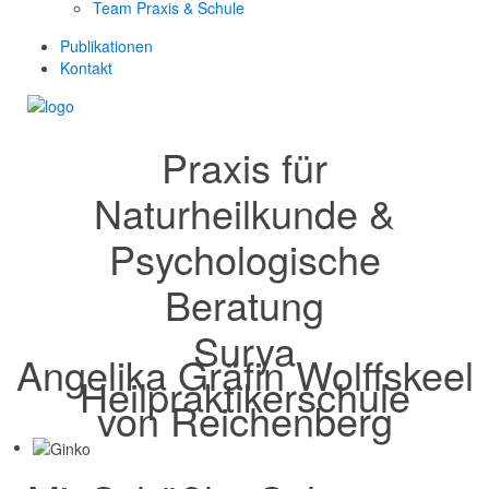
Team Praxis & Schule
Publikationen
Kontakt
Praxis für
Naturheilkunde &
Psychologische
Beratung
Surya
Angelika Gräfin Wolffskeel
Heilpraktikerschule
von Reichenberg